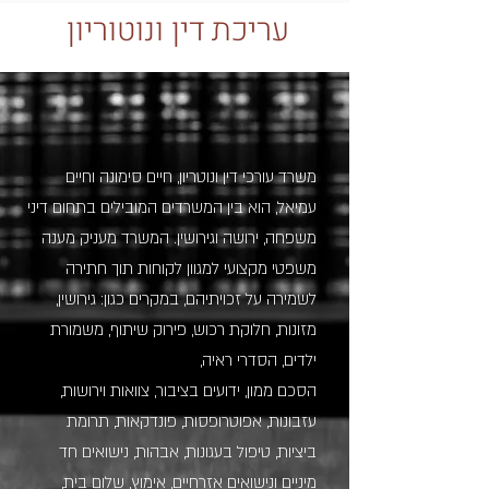
עריכת דין ונוטוריון
משרד עורכי דין ונוטריון, חיים סימונה וחיים
עמיאל, הוא בין המשרדים המובילים בתחום דיני
משפחה, ירושה וגירושין. המשרד מעניק מענה
משפטי מקצועי למגוון לקוחות תוך חתירה
לשמירה על זכויתיהם, במקרים כגון: גירושין,
מזונות, חלוקת רכוש, פירוק שיתוף, משמורת
ילדים, הסדרי ראיה,
הסכם ממון, ידועים בציבור, צוואות וירושות,
עזבונות, אפוטרופסות, פונדקאות, תרומת
ביציות, טיפול בעגונות, אבהות, נישואים חד
מיניים ונישואים אזרחיים, אימוץ, שלום בית,