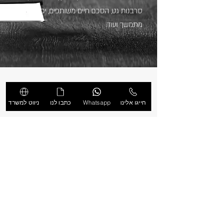
סרבנות גט, הסכם חיים משותפים, יפוי כח
מתמשך ועוד.
חייגו אלינו
חייגו אלינו
Whatsapp
כתבו לנו
ניווט למשרד
טלפון במשרד:
08-6277617
כתובתינו:
העצמאות 40 באר שבע- קומה ד' (משרד
400)