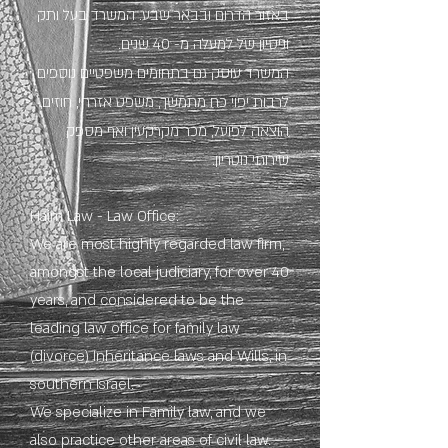
באזור הדרום ובבאר שבע. המשרד בעל ותק
וניסיון של למעלה מ- 40 שנים.
המשרד עוסק גם בתחומים משפטיים נוספים
לרבות יפוי כח מתמשך, משפט אזרחי, חוזים,
הוצאה לפועל, מכר מקרקעין ואף מספק
שירותי נוטריון.
Haim Law - Law Office:
We are most highly regarded law firm,
amongst the local judiciary, for over 40
years, and considered to be the
leading law office for family law
(divorce) Inheritance laws and Wills, in
southern Israel.
We specialize in Family law, and we
also practice other areas of civil law.